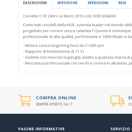
DESCRIZIONE
SPECIFICHE
SPEDIZIONI
RESI
Corvette C7.R 24Hrs Le Mans 2015 n.63, NSR 0246AW.
Come tutti i modelli della NSR, azienda leader nel mondo del
progettato per correre senza calamita !! Questa è comunque mo
professionale di alta qualità, performante e 100% Made in Ita
- Motore cassa lunga King Evo3 da 21.000 rpm
- Rapporto di trasmissione di 11:31
- Gomme con mescola Supergrip adatta a qualsiasi marca di 
- Meccanica professionale con cerchi e corona in alluminio, pig
COMPRA ONLINE
S
SEMPRE APERTO 24 / 7
CO
PAGINE INFORMATIVE
SERVIZIO 