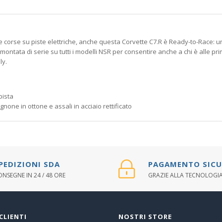
le corse su piste elettriche, anche questa Corvette C7.R è Ready-to-Race:
ntata di serie su tutti i modelli NSR per consentire anche a chi è alle pri
ly.
pista
none in ottone e assali in acciaio rettificato
PEDIZIONI SDA
PAGAMENTO SIC
NSEGNE IN 24 / 48 ORE
GRAZIE ALLA TECNOLOGIA
CLIENTI
NOSTRI STORE