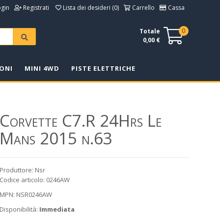
ogin
Registrati
Lista dei desideri (0)
Carrello
Cassa
0
Totale
0,00 €
ONI
MINI 4WD
PISTE ELETTRICHE
Corvette C7.R 24Hrs Le
Mans 2015 n.63
Produttore: Nsr
Codice articolo: 0246AW
MPN: NSR0246AW
Disponibilità:
Immediata