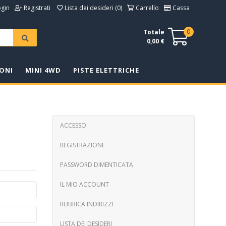
ogin
Registrati
Lista dei desideri (0)
Carrello
Cassa
0
Totale
0,00 €
ONI
MINI 4WD
PISTE ELETTRICHE
ACCESSO
REGISTRAZIONE
PASSWORD DIMENTICATA
IL MIO ACCOUNT
RUBRICA INDIRIZZI
LISTA DEI DESIDERI