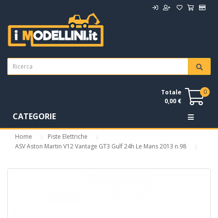
0
Totale
0,00 €
CATEGORIE
Home
Piste Elettriche
ASV Aston Martin V12 Vantage GT3 Gulf 24h Le Mans 2013 n.98