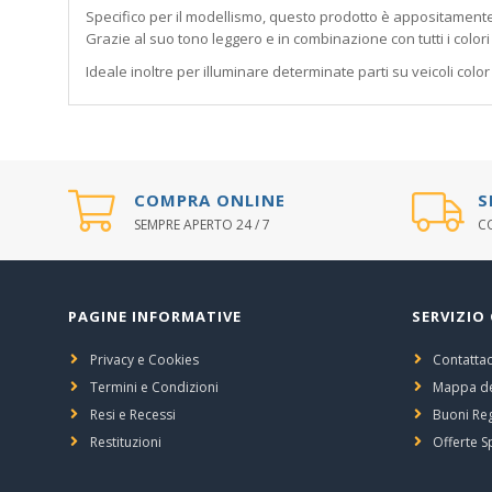
Specifico per il modellismo, questo prodotto è appositamente 
Grazie al suo tono leggero e in combinazione con tutti i color
Ideale inoltre per illuminare determinate parti su veicoli col
COMPRA ONLINE
S
SEMPRE APERTO 24 / 7
CO
PAGINE INFORMATIVE
SERVIZIO 
Privacy e Cookies
Contattac
Termini e Condizioni
Mappa de
Resi e Recessi
Buoni Re
Restituzioni
Offerte S