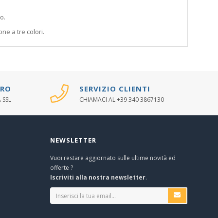
o.
ne a tre colori.
URO
SERVIZIO CLIENTI
 SSL
CHIAMACI AL +39 340 3867130
NEWSLETTER
Vuoi restare aggiornato sulle ultime novità ed
offerte ?
Iscriviti alla nostra newsletter
.