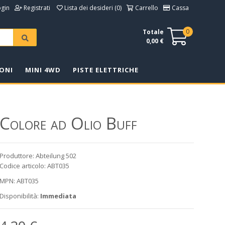
ogin
Registrati
Lista dei desideri (0)
Carrello
Cassa
0
Totale
0,00 €
ONI
MINI 4WD
PISTE ELETTRICHE
Colore ad Olio Buff
Produttore: Abteilung 502
Codice articolo: ABT035
MPN: ABT035
Disponibilità:
Immediata