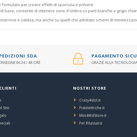
formulato per creare effetti di sporcizia e polvere.
i di base, consente di ottenere zone d'ombra su parti bianche o grigio chiar
or marrone e sabbia, ma anche su quelli che adottato schemi di mimetizzazio
PEDIZIONI SDA
PAGAMENTO SIC
NSEGNE IN 24 / 48 ORE
GRAZIE ALLA TECNOLOGIA
CLIENTI
NOSTRI STORE
i
Crazy4slot.it
l Sito
Pistelettriche.it
galo
Mini4WdStore.it
peciali
Per Rilassarsi