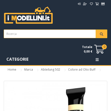
0
Totale
0,00 €
CATEGORIE
Home
Marca
Abteilung 502
Colore ad Olio Buff