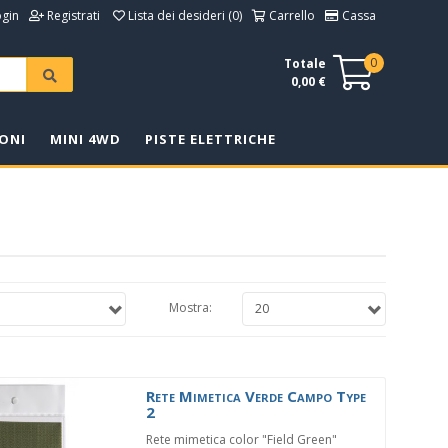
ogin
Registrati
Lista dei desideri (0)
Carrello
Cassa
0
Totale
0,00 €
ONI
MINI 4WD
PISTE ELETTRICHE
Mostra:
Rete Mimetica Verde Campo Type
2
Rete mimetica color "Field Green"