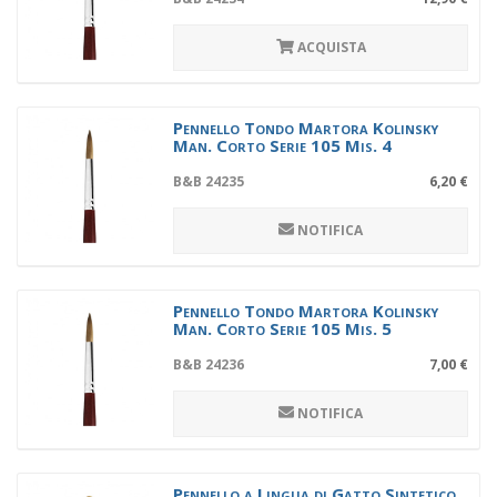
ACQUISTA
Pennello Tondo Martora Kolinsky
Man. Corto Serie 105 Mis. 4
B&B 24235
6,20 €
NOTIFICA
Pennello Tondo Martora Kolinsky
Man. Corto Serie 105 Mis. 5
B&B 24236
7,00 €
NOTIFICA
Pennello a Lingua di Gatto Sintetico