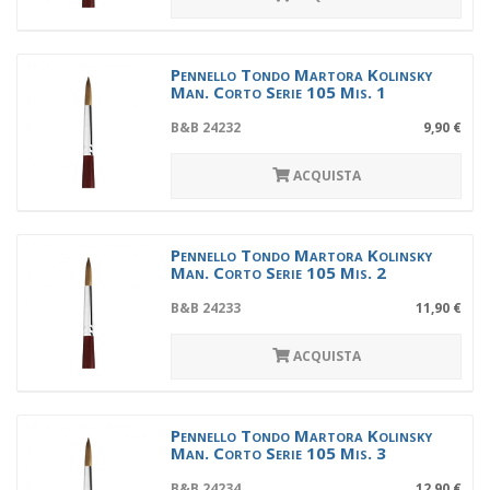
Pennello Tondo Martora Kolinsky
Man. Corto Serie 105 Mis. 1
B&B 24232
9,90 €
ACQUISTA
Pennello Tondo Martora Kolinsky
Man. Corto Serie 105 Mis. 2
B&B 24233
11,90 €
ACQUISTA
Pennello Tondo Martora Kolinsky
Man. Corto Serie 105 Mis. 3
B&B 24234
12,90 €