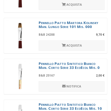
ACQUISTA
Pennello Piatto Martora Kolinsky
Man. Lungo Serie 101 Mis. 000
B&B 24288
9,70 €
ACQUISTA
Pennello Piatto Sintetico Bianco
Man. Corto Serie 33 EcoEcol Mis. 0
B&B 25167
2,00 €
NOTIFICA
Pennello Piatto Sintetico Bianco
Man. Corto Serie 33 EcoEcol Mis. 10