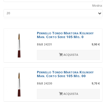
Mostra:
Pennello Tondo Martora Kolinsky
Man. Corto Serie 105 Mis. 0
B&B 24231
9,90 €
ACQUISTA
Pennello Tondo Martora Kolinsky
Man. Corto Serie 105 Mis. 00
B&B 24230
9,70 €
ACQUISTA