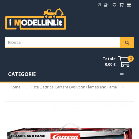
0
Totale
0,00 €
CATEGORIE
Home
Pista Elettrica Carrera Evolution Flames and Fame