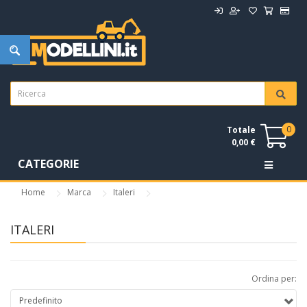
0
Totale
0,00 €
CATEGORIE
Home
Marca
Italeri
ITALERI
Ordina per: