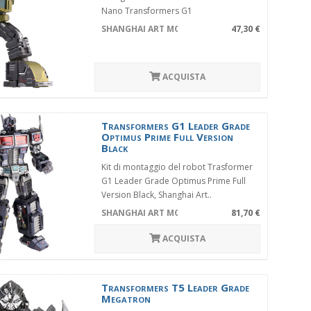
Nano Transformers G1
Bumblebee,cod..
SHANGHAI ART MODEL YM-L056-C
47,30 €
ACQUISTA
Transformers G1 Leader Grade
Optimus Prime Full Version
Black
Kit di montaggio del robot Trasformer
G1 Leader Grade Optimus Prime Full
Version Black, Shanghai Art..
SHANGHAI ART MODEL YM-L035-II
81,70 €
ACQUISTA
Transformers T5 Leader Grade
Megatron