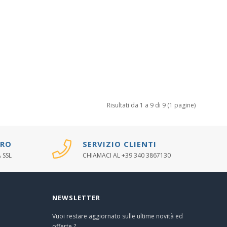
Risultati da 1 a 9 di 9 (1 pagine)
URO
SERVIZIO CLIENTI
 SSL
CHIAMACI AL +39 340 3867130
NEWSLETTER
Vuoi restare aggiornato sulle ultime novità ed
offerte ?