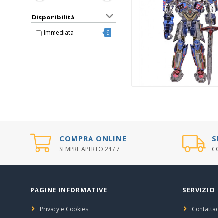
TELAI
GT - LMP
Disponibilità
MINUTERIE
RALLY
Immediata
9
STRADALI
FANTASY
COMPRA ONLINE
S
SEMPRE APERTO 24 / 7
CO
PAGINE INFORMATIVE
SERVIZIO 
Privacy e Cookies
Contattac