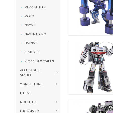
MEZZI MILITARI
MOTO
NAVALE
NAVI IN LEGNO
SPAZIALE
JUNIOR KIT
KIT 3D IN METALLO
ACCESSORI PER
STATICO
VERNICI E FONDI
ACCESSORI PER
DIORAMI
DIECAST
COLORI ACRILICI
ACCESSORI PER
MODELLI RC
COLORI AD OLIO
MODELLI
FERROVIARIO
COLORI A SMALTO
AUTO
AEROGRAFI E