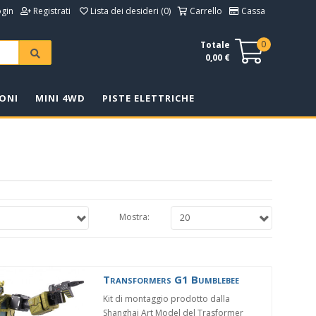
ogin
Registrati
Lista dei desideri (0)
Carrello
Cassa
0
Totale
0,00 €
ONI
MINI 4WD
PISTE ELETTRICHE
Mostra:
Transformers G1 Bumblebee
Kit di montaggio prodotto dalla
Shanghai Art Model del Trasformer