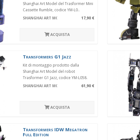
Shanghai Art Model del Trasformer Mini
Cassette Rumble, codice YM-L0..
SHANGHAI ART MODEL YM-L049-B
17,90 €
ACQUISTA
Transformers G1 Jazz
Kit di montaggio prodotto dalla
Shanghai Art Model del robot
Trasformer G1 Jazz, codice YM-L058.
Mo..
SHANGHAI ART MODEL YM-L058
61,90 €
ACQUISTA
Transformers IDW Megatron
Full Edition