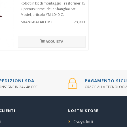
Robot in kit di montaggio Trasformer T5
Optimus Prime, della Shanghai Art
Model, articolo YM-L040-C...
SHANGHAI ART MODEL YM-L040-C
73,90 €
ACQUISTA
PEDIZIONI SDA
PAGAMENTO SIC
NSEGNE IN 24 / 48 ORE
GRAZIE ALLA TECNOLOGIA
CLIENTI
NOSTRI STORE
i
Crazy4slot.it