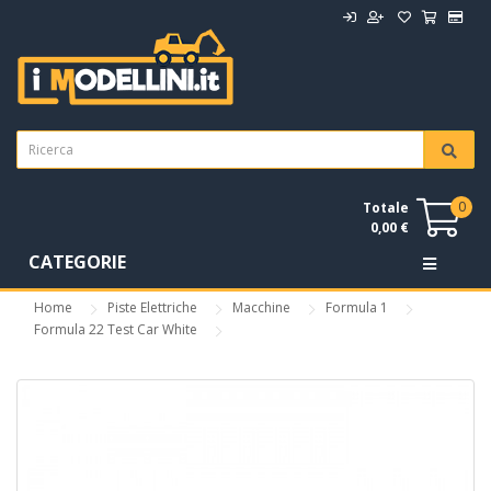
0
Totale
0,00 €
CATEGORIE
Home
Piste Elettriche
Macchine
Formula 1
Formula 22 Test Car White