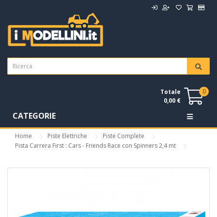
0
Totale
0,00 €
CATEGORIE
Home
Piste Elettriche
Piste Complete
Pista Carrera First : Cars - Friends Race con Spinners 2,4 mt