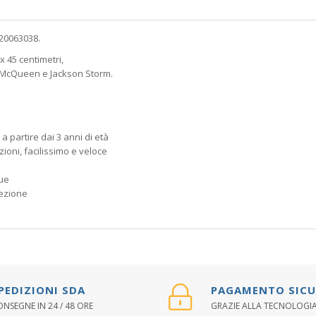
 20063038.
x 45 centimetri,
g McQueen e Jackson Storm.
, a partire dai 3 anni di età
ioni, facilissimo e veloce
que
fezione
PEDIZIONI SDA
PAGAMENTO SIC
NSEGNE IN 24 / 48 ORE
GRAZIE ALLA TECNOLOGIA