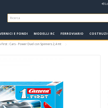
L
VERNICI E FONDI
MODELLI RC
FERROVIARIO
COSTRUZI
a First : Cars - Power Duel con Spinners 2,4 mt