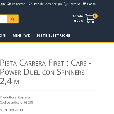
ogin
Registrati
Lista dei desideri (0)
Carrello
Cassa
0
Totale
0,00 €
ONI
MINI 4WD
PISTE ELETTRICHE
Pista Carrera First : Cars -
Power Duel con Spinners
2,4 mt
Produttore: Carrera
Codice articolo: 63038
MPN: 20063038