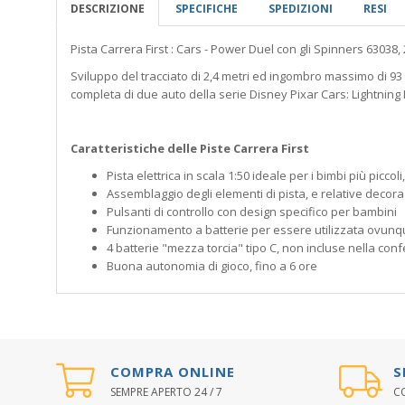
DESCRIZIONE
SPECIFICHE
SPEDIZIONI
RESI
Pista Carrera First : Cars - Power Duel con gli Spinners 63038,
Sviluppo del tracciato di 2,4 metri ed ingombro massimo di 93 
completa di due auto della serie Disney Pixar Cars: Lightnin
Caratteristiche delle Piste Carrera First
Pista elettrica in scala 1:50 ideale per i bimbi più piccoli
Assemblaggio degli elementi di pista, e relative decoraz
Pulsanti di controllo con design specifico per bambini
Funzionamento a batterie per essere utilizzata ovun
4 batterie "mezza torcia" tipo C, non incluse nella con
Buona autonomia di gioco, fino a 6 ore
COMPRA ONLINE
S
SEMPRE APERTO 24 / 7
CO