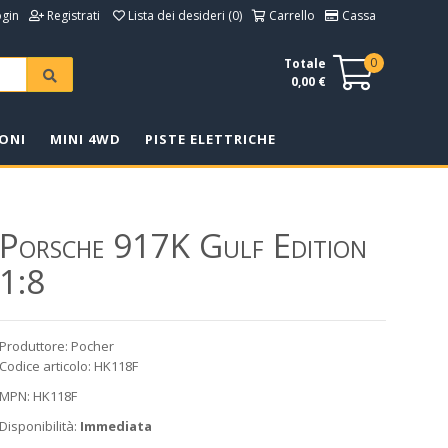
ogin
Registrati
Lista dei desideri (0)
Carrello
Cassa
0
Totale
0,00 €
ONI
MINI 4WD
PISTE ELETTRICHE
Porsche 917K Gulf Edition
1:8
Produttore: Pocher
Codice articolo: HK118F
MPN: HK118F
Disponibilità:
Immediata