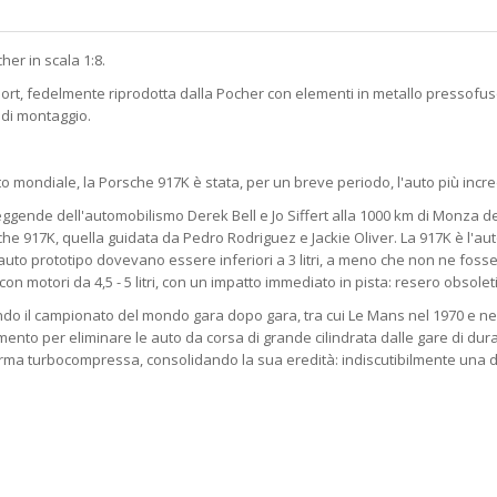
her in scala 1:8.
port, fedelmente riprodotta dalla Pocher con elementi in metallo pressofuso
 di montaggio.
mondiale, la Porsche 917K è stata, per un breve periodo, l'auto più incredi
eggende dell'automobilismo Derek Bell e Jo Siffert alla 1000 km di Monza del 
he 917K, quella guidata da Pedro Rodriguez e Jackie Oliver. La 917K è l'aut
auto prototipo dovevano essere inferiori a 3 litri, a meno che non ne fosse
motori da 4,5 - 5 litri, con un impatto immediato in pista: resero obsoleti i 
cendo il campionato del mondo gara dopo gara, tra cui Le Mans nel 1970 e ne
nto per eliminare le auto da corsa di grande cilindrata dalle gare di dura
orma turbocompressa, consolidando la sua eredità: indiscutibilmente una dell