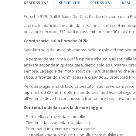
DESCRIZIONE
SPECIFICHE
SPEDIZIONI
RESI
Porsche 917K Gulf Edition, Die-Cast Kit da collezione della Poc
Una tra le piu' iconiche auto da corsa nella storia del motors
pezzi pre-decorati, 312 parti da assemblare, per 30 e piu' ore
Cenni storici sulla Porsche 917K:
Sconfitta solo da un cambiamento nelle regole del campionato 
La sorprendente livrea Gulf è ispirata all'auto guidata dalle l
arrivata seconda in questa gara, dietro solo ad un'altra Porsc
sempre. Le regole del motorsport del 1970 stabilivano che le 
sfida, affrontando enormi spese e creando 25 prototipi 917K con 
Per due stagioni ha di fatto calpestato i suoi avversari, vin
mph - oltre 380 km/h - determinando una modifica del regolame
all'America dove ha continuato a frantumare i suoi rivali in f
Contenuto della scatola di montaggio:
- Parti della carrozzeria in metallo
- Elementi da assemblare in plastica
- Pneumatici in gomma e decalcomanie
- Dettagliato manuale di istruzioni illustrato multilingue