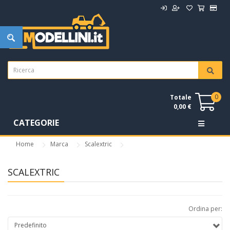
0
Totale
0,00 €
CATEGORIE
Home
Marca
Scalextric
SCALEXTRIC
Ordina per: