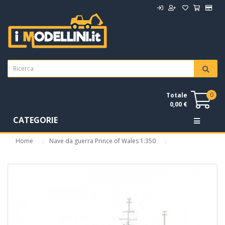
0
Totale
0,00 €
CATEGORIE
Home
Nave da guerra Prince of Wales 1:350